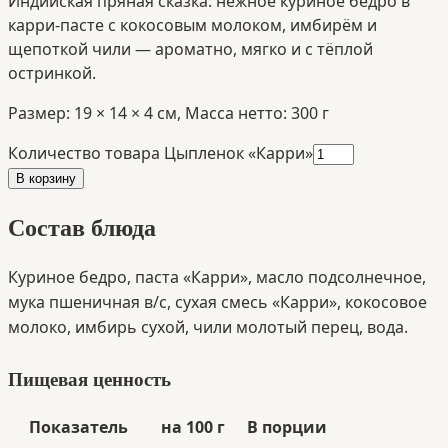
Индийская пряная сказка: нежное куриное бедро в
карри-пасте с кокосовым молоком, имбирём и
щепоткой чили — ароматно, мягко и с тёплой
остринкой.
Размер:
19
×
14
×
4
см
,
Масса нетто:
300
г
Количество товара
Цыпленок «Карри»
В корзину
Состав блюда
Куриное бедро, паста «Карри», масло подсолнечное, 
мука пшеничная в/с, сухая смесь «Карри», кокосовое 
молоко, имбирь сухой, чили молотый перец, вода.
Пищевая ценность
Показатель
на 100 г
В порции