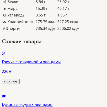
🍖 Белки
8.64
г
25.92 г
🥑 Жиры
15.39
г
46.17 г
🍞 Углеводы
0.65
г
1.95 г
🔥 Калорийность
175.75
ккал
527.25 ккал
⚡️ Энергия
735.34
кДж
2206.02 кДж
Схожие товары
🌾
Гречка с говядиной и овощами
226 ₽
в корзину
🍽️
Куриная грудка с овощами