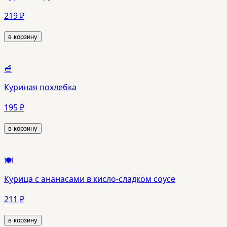
219 ₽
в корзину
🥣
Куриная похлебка
195 ₽
в корзину
🍽️
Курица с ананасами в кисло-сладком соусе
211 ₽
в корзину