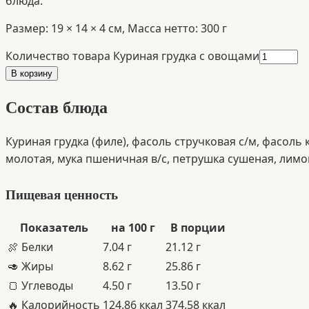
блюда.
Размер:
19
×
14
×
4
см
,
Масса нетто:
300
г
Количество товара
Куриная грудка с овощами
В корзину
Состав блюда
Куриная грудка (филе), фасоль стручковая с/м, фасоль
молотая, мука пшеничная в/с, петрушка сушеная, лимон
Пищевая ценность
Показатель
на 100 г
В порции
🍖 Белки
7.04
г
21.12 г
🥑 Жиры
8.62
г
25.86 г
🍞 Углеводы
4.50
г
13.50 г
🔥 Калорийность
124.86
ккал
374.58 ккал