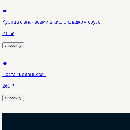
🍽️
Курица с ананасами в кисло-сладком соусе
211 ₽
в корзину
🍽️
Паста "Болоньезе"
265 ₽
в корзину