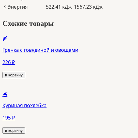
⚡️ Энергия
522.41
кДж
1567.23 кДж
Схожие товары
🌾
Гречка с говядиной и овощами
226 ₽
в корзину
🥣
Куриная похлебка
195 ₽
в корзину